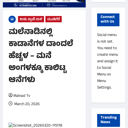
Connect
ಕಾಡು ಪ್ರಾಣಿ ದಾಳಿ
ಮೂಡಿಗೆರೆ
with Us
ಮಲೆನಾಡಿನಲ್ಲಿ
Social menu
ಕಾಡಾನೆಗಳ ದಾಂದಲೆ
is not set.
You need to
ಹೆಚ್ಚಳ – ಮನೆ
create menu
and assign it
ಅಂಗಳಕ್ಕೂ ಕಾಲಿಟ್ಟ
to Social
Menu on
ಆನೆಗಳು
Menu
Settings.
Malnad Tv
March 20, 2026
0 comments
Trending
News