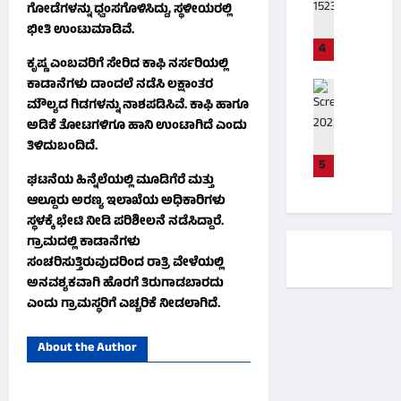
ರಿ
ಟಿ
ಗೋಡೆಗಳನ್ನು ಧ್ವಂಸಗೊಳಿಸಿದ್ದು, ಸ್ಥಳೀಯರಲ್ಲಿ
ಚಿಕ್ಕಮಗಳೂ
ಕೆ
ಟ್
ದ್
ಭೀತಿ ಉಂಟುಮಾಡಿವೆ.
.
ತಾಲೂಕು
ಟ
ದ
4
ಜೆ
ಪೋಲಿಸ್
ಎ
ಕೃಷ್ಣ ಎಂಬವರಿಗೆ ಸೇರಿದ ಕಾಫಿ ನರ್ಸರಿಯಲ್ಲಿ
ಕಾ
.
ಚ
ಚ್‌
ರು
ಕಾಡಾನೆಗಳು ದಾಂದಲೆ ನಡೆಸಿ ಲಕ್ಷಾಂತರ
ಕ್ರೈಂ
ಜಾ
ಲಿ
.
ಲಾ
ಮೌಲ್ಯದ ಗಿಡಗಳನ್ನು ನಾಶಪಡಿಸಿವೆ. ಕಾಫಿ ಹಾಗೂ
ರ್
ಚಿಕ್ಕಮಗಳೂ
ಸು
ಡಿ
ರಿ
ಅಡಿಕೆ ತೋಟಗಳಿಗೂ ಹಾನಿ ಉಂಟಾಗಿದೆ ಎಂದು
ಜ್
ನಗರ
ತ್
.
ಗೆ
ಕಾ
ತಿಳಿದುಬಂದಿದೆ.
ತಿ
ರೇ
ಪೋಲಿಸ್
ಡಿ
ನ್
5
ದ್
ವ
ಸಾವು
ಕ್
ಘಟನೆಯ ಹಿನ್ನೆಲೆಯಲ್ಲಿ ಮೂಡಿಗೆರೆ ಮತ್ತು
ವಾ
ದ
ಣ್
ಐ
ಕಿ
ಆಲ್ದೂರು ಅರಣ್ಯ ಇಲಾಖೆಯ ಅಧಿಕಾರಿಗಳು
ಯ್
ಬೈ
ಣ
ದು
;
ಕಾ
ಸ್ಥಳಕ್ಕೆ ಭೇಟಿ ನೀಡಿ ಪರಿಶೀಲನೆ ನಡೆಸಿದ್ದಾರೆ.
ಕ್
ದಿ
ಮೂ
ರು
ಗ್ರಾಮದಲ್ಲಿ ಕಾಡಾನೆಗಳು
ಮೇ
ನ
Malnad
ವ
ಅ
ಲೆ
ಸಂಚರಿಸುತ್ತಿರುವುದರಿಂದ ರಾತ್ರಿ ವೇಳೆಯಲ್ಲಿ
Tv
ಗ
ರು
ಪ
ಯೇ
ಅನವಶ್ಯಕವಾಗಿ ಹೊರಗೆ ತಿರುಗಾಡಬಾರದು
ಳ
ಯು
ಘಾ
August
ಉ
ನಂ
ಎಂದು ಗ್ರಾಮಸ್ಥರಿಗೆ ಎಚ್ಚರಿಕೆ ನೀಡಲಾಗಿದೆ.
ವ
ತ
8,
ರು
ತ
ಕ
2026
:
ಳಿ
ರ
ರು
About the Author
:
ದ
ಪ
ದಾ
0
ಅ
ಬೃ
ತ್
ರು
ಮೃ
ಹ
ತೆ