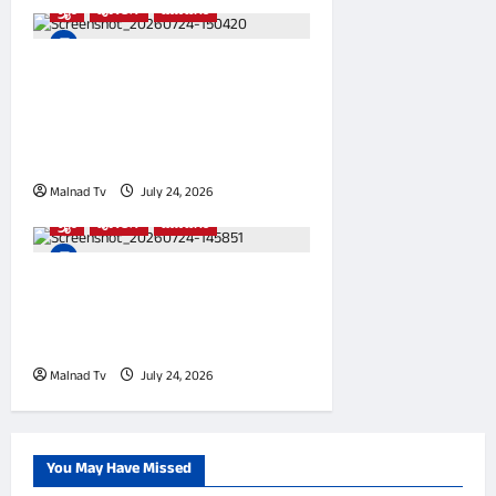
ಕ್ರೈಂ
ಪೋಲಿಸ್
ಮೂಡಿಗೆರೆ
ಮೂಡಿಗೆರೆಯಲ್ಲಿ ‘ಬಿಸರ್ವ್ ಬ್ಯಾಂಕ್’
ಖೋಟಾ ನೋಟು ದಂಧೆ ಭೇದಿಸಿದ
ಪೊಲೀಸರು: ಜಾಲದ ಇಬ್ಬರು
ಕಿಲಾಡಿಗಳ ಬಂಧನ,
Malnad Tv
July 24, 2026
0
ಕ್ರೈಂ
ಪೋಲಿಸ್
ಮೂಡಿಗೆರೆ
ಕೇವಲ 50 ರೂ. ಕೂಲಿ ಗಲಾಟೆಗೆ
ಚಿಮ್ಮಿತು ರಕ್ತ: ಮಾಲೀಕನ ರಂಪಾಟಕ್ಕೆ
ತಲೆಗೆ ಗುಂಡೇಟು ತಿಂದ ಮುಗ್ಧ ಮಗು!
Malnad Tv
July 24, 2026
0
You May Have Missed