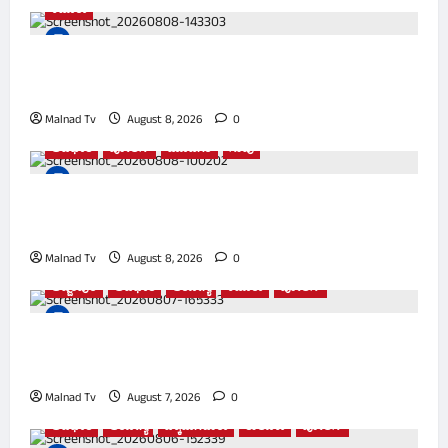
ಕಡೂರು
ತಾಯಿ ಚನ್ನಮ್ಮ ನೆನೆದು ವೇದಿಕೆಯಲ್ಲೇ ಕಣ್ಣೀರಿಟ್ಟ ಎಚ್‌.ಡಿ.
ರೇವಣ್ಣ
Malnad Tv
August 8, 2026
0
ಅಪಘಾತ
ಪೋಲಿಸ್
ಮೂಡಿಗೆರೆ
ಸಾವು
ಧರ್ಮಸ್ಥಳಕ್ಕೆ ಹೊರಟಿದ್ದ ಕಾರು ಲಾರಿಗೆ ಡಿಕ್ಕಿ; ಮೂವರು
ಯುವಕರು ದಾರುಣ ಸಾವು, ಇಬ್ಬರ ಸ್ಥಿತಿ ಗಂಭೀರ
Malnad Tv
August 8, 2026
0
ಅಜ್ಜಂಪುರ
ಅಪಘಾತ
ಆರೋಗ್ಯ
ಕಡೂರು
ಪೋಲಿಸ್
ಸಚಿವ ಕೆ.ಜೆ. ಜಾರ್ಜ್ ಕಾನ್ವಾಯ್ ಕಾರು ಅಪಘಾತ::
ಅಮೃತ್ ಮಹಲ್ ಗೇಟ್‌ಗೆ ಡಿಕ್ಕಿ ಹೊಡೆದ ಜೀಪ್!
Malnad Tv
August 7, 2026
0
ಅಪಘಾತ
ಆರೋಗ್ಯ
ಚಿಕ್ಕಮಗಳೂರು
ತಾಲೂಕು
ಪೋಲಿಸ್