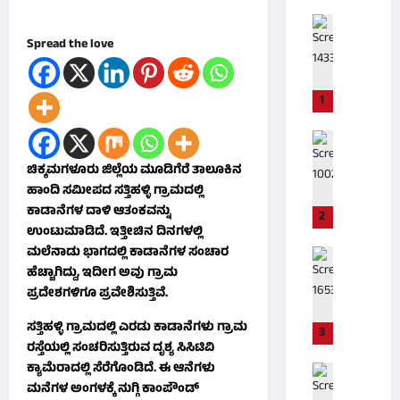
ಕಡೂರು
ತಾ
Spread the love
ಯಿ
ಚ
ನ್
1
ನ
ಮ್
ಅಪಘಾತ
ಮ
ಪೋಲಿಸ್
ಚಿಕ್ಕಮಗಳೂರು ಜಿಲ್ಲೆಯ ಮೂಡಿಗೆರೆ ತಾಲೂಕಿನ
ನೆ
ಮೂಡಿಗೆರೆ
ಹಾಂದಿ ಸಮೀಪದ ಸತ್ತಿಹಳ್ಳಿ ಗ್ರಾಮದಲ್ಲಿ
ನೆ
ಸಾವು
ಕಾಡಾನೆಗಳ ದಾಳಿ ಆತಂಕವನ್ನು
ದು
2
ಧ
ವೇ
ಉಂಟುಮಾಡಿದೆ. ಇತ್ತೀಚಿನ ದಿನಗಳಲ್ಲಿ
ರ್
ದಿ
ಮಲೆನಾಡು ಭಾಗದಲ್ಲಿ ಕಾಡಾನೆಗಳ ಸಂಚಾರ
ಅಜ್ಜಂಪುರ
ಮ
ಕೆ
ಹೆಚ್ಚಾಗಿದ್ದು, ಇದೀಗ ಅವು ಗ್ರಾಮ
ಅಪಘಾತ
ಸ್
ಯ
ಪ್ರದೇಶಗಳಿಗೂ ಪ್ರವೇಶಿಸುತ್ತಿವೆ.
ಥ
ಆರೋಗ್ಯ
ಲ್
ಳ
ಕಡೂರು
ಲೇ
ಸತ್ತಿಹಳ್ಳಿ ಗ್ರಾಮದಲ್ಲಿ ಎರಡು ಕಾಡಾನೆಗಳು ಗ್ರಾಮ
3
ಕ್
ಪೋಲಿಸ್
ಕ
ರಸ್ತೆಯಲ್ಲಿ ಸಂಚರಿಸುತ್ತಿರುವ ದೃಶ್ಯ ಸಿಸಿಟಿವಿ
ಕೆ
ಸ
ಣ್
ಕ್ಯಾಮೆರಾದಲ್ಲಿ ಸೆರೆಗೊಂಡಿದೆ. ಈ ಆನೆಗಳು
ಹೊ
ಅಪಘಾತ
ಚಿ
ಣೀ
ಮನೆಗಳ ಅಂಗಳಕ್ಕೆ ನುಗ್ಗಿ ಕಾಂಪೌಂಡ್
ರ
ಆರೋಗ್ಯ
ವ