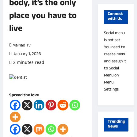
body, it’s the only
ರಾಜ್ಯ
3
ಕಾ
place you have to
Connect
ಣ
with Us
ಚಿಕ್ಕಮಗಳೂರ
ದ
live
ನಗರ
ಕೈ
Social menu
ಗ
ರಾಜಕೀಯ
is not set.
ಳು
ರಾಜ್ಯ
Malnad Tv
You need to
4
ಗಾ
M
January 1, 2026
create menu
ಯ
L
ತ್
and assign it
ಬಾಳೆಹೊನ್ನೂ
C
2 minutes read
0 comments
ರಿ
to Social
ಮಳೆ
ಪ್
ಮಿ
ರ
ಕಾ
Menu on
ನಿ
ಮಾ
ಫಿ
Menu
ಸ್
5
ಣ
ನಾ
Settings.
ಟ
ಪ
ಡಿ
Spread the love
ರ್
ತ್
ನ
ಅಪಘಾತ
ಆ
ರ
ಲ್
ಆರೋಗ್ಯ
ಗೋ
ಸ್
ಲಿ
ಚಿಕ್ಕಮಗಳೂರ
ಕೆ
ವೀ
ಮುಂ
Trending
ತಾಲೂಕು
ವಿ
News
ಕ
ದು
1
ಪೋಲಿಸ್
ರೋ
ರಿ
ವ
ಚ