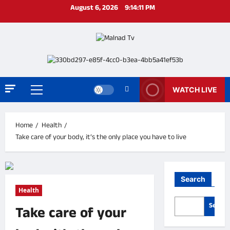
Skip
August 6, 2026
9:14:11 PM
to
content
WATCH LIVE
Primary
Menu
Home
Health
Take care of your body, it’s the only place you have to live
Search
Health
ಚಿಕ್ಕಮಗಳೂರ
Search
Take care of your
ನಗರ
ರಾಜಕೀಯ