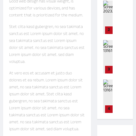
ಧ
Good web design has visual weight, is
ಸು
ರಿ
ಕ್ರೈಂ
ಲಿ
ಮಾ
optimized for various devices, and has
ವ
ದ
ಚಿಕ್ಕಮಗಳೂರ
ಸು
ಡಿ
ಮೊ
ಮ
content that is prioritized for the medium.
ನಗರ
ತ್
ದ್
ದ
ಳೆ
ತಿ
ಪೋಲಿಸ್
ವಾ
Stet clita kasd gubergren, no sea takimata
ಲೇ
ಆ
2
ದ್
ಸಾವು
sanctus est Lorem ipsum dolor sit amet. no
ಸ
ರ್
ದ
ಐ
Malnad
ಚಿ
ಭ
sea takimata sanctus est Lorem ipsum
ಚಿಕ್ಕಮಗಳೂರ
ಬೈ
ದು
Tv
ವೆ
ಟ
dolor sit amet. no sea takimata sanctus est
ಕ್
ನಗರ
ದಿ
ಯಾ
:
Lorem ipsum dolor sit amet. sed diam
ಮೇ
ರಾಜಕೀಯ
August
ನ
ದ
ಭ
voluptua.
ಲೆ
3,
ಗ
ರಾಜ್ಯ
ಗಾ
ದ್
2026
ಯೇ
3
ಳ
ಕಾ
ಯ
ರಾ
At vero eos et accusam et justo duo
ಉ
ನಂ
ಣ
ತ್
ನ
dolores et ea rebum. Lorem ipsum dolor sit
0
ರು
ಚಿಕ್ಕಮಗಳೂರ
ತ
ದ
ರಿ
ದಿ
amet, no sea takimata sanctus est Lorem
ಳಿ
ರ
ನಗರ
ಕೈ
ಶಾಂ
ಉ
ipsum dolor sit amet. Stet clita kasd
ದ
ಪ
ಗ
ರಾಜಕೀಯ
ತೇ
ಕ್
ಬೃ
gubergren, no sea takimata sanctus est
ತ್
ಳು
ರಾಜ್ಯ
ಗೌ
ಕಿ
ಹ
Lorem ipsum dolor sit amet. no sea
ತೆ
4
ಗಾ
M
ಡ
ಹ
ತ್
ಯಾ
takimata sanctus est Lorem ipsum dolor sit
ಯ
L
ರಿ
ಮ
ದ
ತ್
amet. no sea takimata sanctus est Lorem
ಬಾಳೆಹೊನ್ನೂ
C
ದು
Malnad
ರ
ಮೃ
ರಿ
ipsum dolor sit amet. sed diam voluptua.
ಮಳೆ
ಪ್
1
Tv
–
ತ
ಮಿ