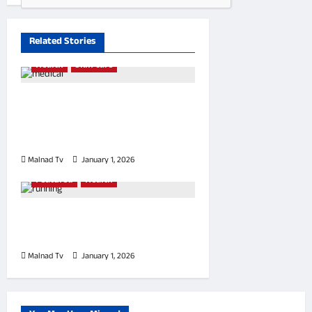
Related Stories
Health
Skin care
A man’s health can be judged
by which he takes two at a
time
Malnad Tv
January 1, 2026
0
Featured
Health
I didn’t feel like running today.
Which is exactly why I went
Malnad Tv
January 1, 2026
0