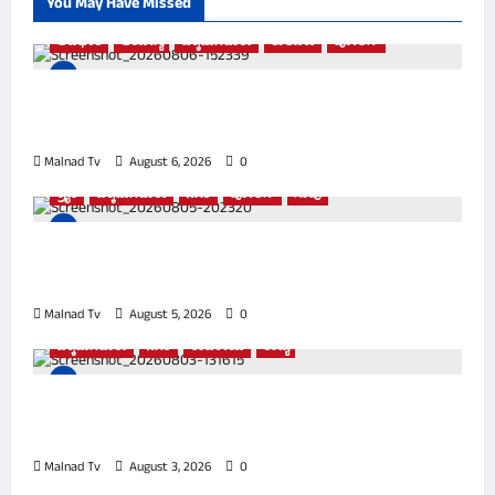
You May Have Missed
ಅಪಘಾತ
ಆರೋಗ್ಯ
ಚಿಕ್ಕಮಗಳೂರು
ತಾಲೂಕು
ಪೋಲಿಸ್
ಚಲಿಸುತ್ತಿದ್ದ ಬೈಕ್ ಮೇಲೆಯೇ ಉರುಳಿದ ಬೃಹತ್ ಮರ –
ಸವಾರ ಪಾರು!
Malnad Tv
August 6, 2026
0
ಕ್ರೈಂ
ಚಿಕ್ಕಮಗಳೂರು
ನಗರ
ಪೋಲಿಸ್
ಸಾವು
ಐದು ದಿನಗಳ ನಂತರ ಪತ್ತೆಯಾದ ಮೃತದೇಹ ! ಪತ್ನಿ
ಕೊಂದು ತಾನೂ ಆತ್ಮಹತ್ಯೆ ಮಾಡಿಕೊಂಡಿದ್ದ ಪತಿ
Malnad Tv
August 5, 2026
0
ಚಿಕ್ಕಮಗಳೂರು
ನಗರ
ರಾಜಕೀಯ
ರಾಜ್ಯ
ಕಾಣದ ಕೈಗಳು ಗಾಯತ್ರಿ ಮಿನಿಸ್ಟರ್ ಆಗೋಕೆ ವಿರೋಧ
ಮಾಡಿದ್ವಾ
Malnad Tv
August 3, 2026
0