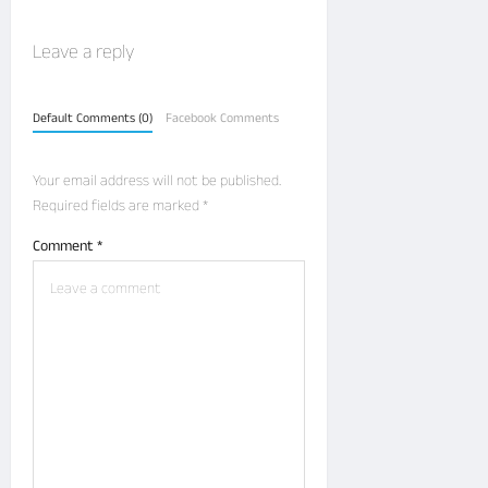
v
2026
ರೆ
i
ಗೂ
Leave a reply
0
ಅ
g
ಧಿ
a
ಕ
Default Comments (0)
Facebook Comments
ಅ
t
ಡಿ
i
ಕೆ
Your email address will not be published.
ತೋ
o
Required fields are marked
*
ಟ
n
Comment
*
ಜ
ಲಾ
ವೃ
ತ
!
Malnad
Tv
August