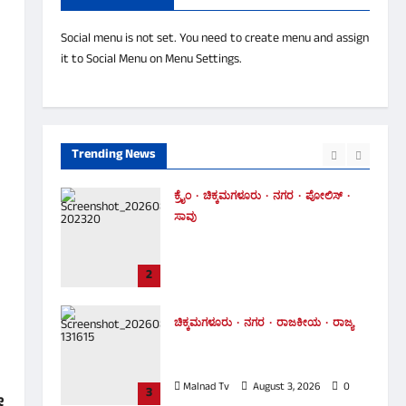
ಆರ್ಭಟ: ಭದ್ರಾ ನದಿ ಉಕ್ಕಿ ಹರಿದು 10
ಎಕರೆಗೂ ಅಧಿಕ ಅಡಿಕೆ ತೋಟ ಜಲಾವೃತ!
Social menu is not set. You need to create menu and assign
5
it to Social Menu on Menu Settings.
Malnad Tv
August 3, 2026
0
ಅಪಘಾತ
ಆರೋಗ್ಯ
ಚಿಕ್ಕಮಗಳೂರು
ತಾಲೂಕು
ಪೋಲಿಸ್
ಚಲಿಸುತ್ತಿದ್ದ ಬೈಕ್ ಮೇಲೆಯೇ ಉರುಳಿದ
ಬೃಹತ್ ಮರ – ಸವಾರ ಪಾರು!
Trending News
1
Malnad Tv
August 6, 2026
0
ಕ್ರೈಂ
ಚಿಕ್ಕಮಗಳೂರು
ನಗರ
ಪೋಲಿಸ್
ಸಾವು
ಐದು ದಿನಗಳ ನಂತರ ಪತ್ತೆಯಾದ
ಮೃತದೇಹ ! ಪತ್ನಿ ಕೊಂದು ತಾನೂ ಆತ್ಮಹತ್ಯೆ
2
ಮಾಡಿಕೊಂಡಿದ್ದ ಪತಿ
Malnad Tv
August 5, 2026
0
ಚಿಕ್ಕಮಗಳೂರು
ನಗರ
ರಾಜಕೀಯ
ರಾಜ್ಯ
ಕಾಣದ ಕೈಗಳು ಗಾಯತ್ರಿ ಮಿನಿಸ್ಟರ್
ಆಗೋಕೆ ವಿರೋಧ ಮಾಡಿದ್ವಾ
Malnad Tv
August 3, 2026
0
3
ೀ