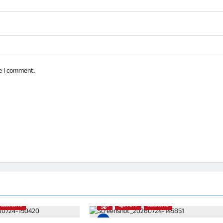
e I comment.
ಮೂಡಿಗೆರೆ
ಕ್ರೈಂ
ಪೋಲಿಸ್
ಮೂಡಿಗೆರೆ