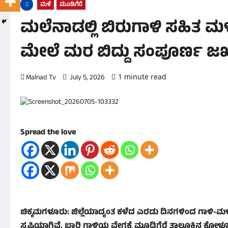
ಮಳೆ
ಮೂಡಿಗೆರೆ
ಮಲೆನಾಡಲ್ಲಿ ಬಿರುಗಾಳಿ ಸಹಿತ ಮಳ
ಮೇಲೆ ಮರ ಬಿದ್ದು ಸಂಪೂರ್ಣ ಜ
1 minute read
Malnad Tv
July 5, 2026
0 comments
Spread the love
​ಚಿಕ್ಕಮಗಳೂರು: ಜಿಲ್ಲೆಯಾದ್ಯಂತ ಕಳೆದ ಎರಡು ದಿನಗಳಿಂದ ಗಾಳಿ-
ಸೃಷ್ಟಿಯಾಗಿವೆ. ಭಾರಿ ಗಾಳಿಯ ವೇಗಕ್ಕೆ ಮೂಡಿಗೆರೆ ತಾಲೂಕಿನ ಕ