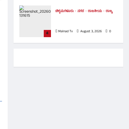
ಚಿಕ್ಕಮಗಳೂರು
ನಗರ
ರಾಜಕೀಯ
ರಾಜ್ಯ
MLC ಪ್ರಮಾಣಪತ್ರ ಸ್ವೀಕರಿಸುವ ಮೊದಲೇ
ಸಚಿವೆಯಾದ ಗಾಯತ್ರಿ ಶಾಂತೇಗೌಡ
Malnad Tv
August 3, 2026
0
4
ಬಾಳೆಹೊನ್ನೂರು
ಮಳೆ
ಕಾಫಿನಾಡಿನಲ್ಲಿ ಮುಂದುವರಿದ ಮಳೆ
ಆರ್ಭಟ: ಭದ್ರಾ ನದಿ ಉಕ್ಕಿ ಹರಿದು 10
ಎಕರೆಗೂ ಅಧಿಕ ಅಡಿಕೆ ತೋಟ ಜಲಾವೃತ!
5
Malnad Tv
August 3, 2026
0
ಅಪಘಾತ
ಆರೋಗ್ಯ
ಚಿಕ್ಕಮಗಳೂರು
ತಾಲೂಕು
ಪೋಲಿಸ್
ಚಲಿಸುತ್ತಿದ್ದ ಬೈಕ್ ಮೇಲೆಯೇ ಉರುಳಿದ
ಬೃಹತ್ ಮರ – ಸವಾರ ಪಾರು!
1
Malnad Tv
August 6, 2026
0
ಕ್ರೈಂ
ಚಿಕ್ಕಮಗಳೂರು
ನಗರ
ಪೋಲಿಸ್
ಸಾವು